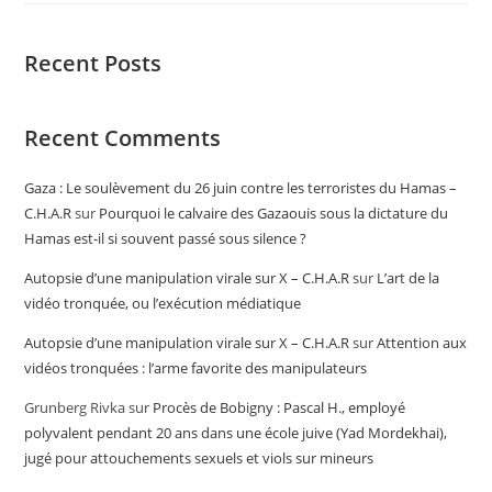
Recent Posts
Recent Comments
Gaza : Le soulèvement du 26 juin contre les terroristes du Hamas –
C.H.A.R
sur
Pourquoi le calvaire des Gazaouis sous la dictature du
Hamas est-il si souvent passé sous silence ?
Autopsie d’une manipulation virale sur X – C.H.A.R
sur
L’art de la
vidéo tronquée, ou l’exécution médiatique
Autopsie d’une manipulation virale sur X – C.H.A.R
sur
Attention aux
vidéos tronquées : l’arme favorite des manipulateurs
Grunberg Rivka
sur
Procès de Bobigny : Pascal H., employé
polyvalent pendant 20 ans dans une école juive (Yad Mordekhai),
jugé pour attouchements sexuels et viols sur mineurs