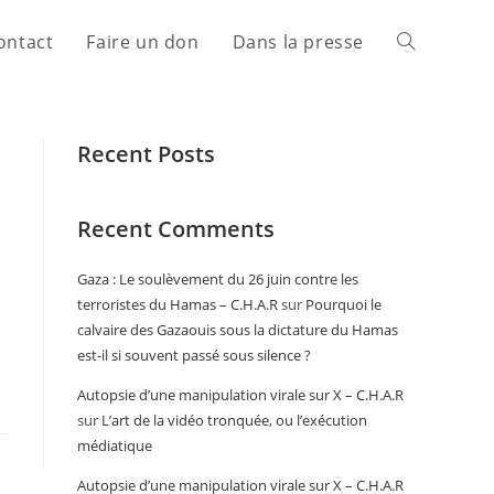
ontact
Faire un don
Dans la presse
Recent Posts
Recent Comments
Gaza : Le soulèvement du 26 juin contre les
terroristes du Hamas – C.H.A.R
sur
Pourquoi le
calvaire des Gazaouis sous la dictature du Hamas
est-il si souvent passé sous silence ?
Autopsie d’une manipulation virale sur X – C.H.A.R
sur
L’art de la vidéo tronquée, ou l’exécution
médiatique
Autopsie d’une manipulation virale sur X – C.H.A.R