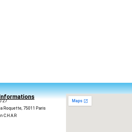
Informations
0 27
la Roquette, 75011 Paris
n C.H.A.R