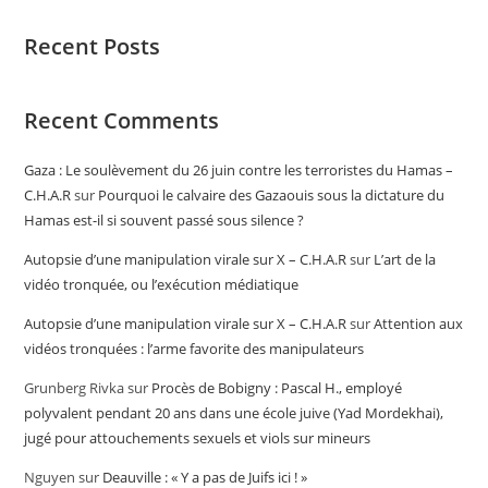
Recent Posts
Recent Comments
Gaza : Le soulèvement du 26 juin contre les terroristes du Hamas –
C.H.A.R
sur
Pourquoi le calvaire des Gazaouis sous la dictature du
Hamas est-il si souvent passé sous silence ?
Autopsie d’une manipulation virale sur X – C.H.A.R
sur
L’art de la
vidéo tronquée, ou l’exécution médiatique
Autopsie d’une manipulation virale sur X – C.H.A.R
sur
Attention aux
vidéos tronquées : l’arme favorite des manipulateurs
Grunberg Rivka
sur
Procès de Bobigny : Pascal H., employé
polyvalent pendant 20 ans dans une école juive (Yad Mordekhai),
jugé pour attouchements sexuels et viols sur mineurs
Nguyen
sur
Deauville : « Y a pas de Juifs ici ! »