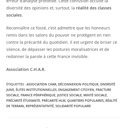
erreur d’analyse profonde. Cette confusion occulte la
diversité des opinions et, surtout, la
réalité des classes
sociales
.
​Reconnaître ce fossé, c’est admettre que les honneurs
remis dans les salons du pouvoir ne protègent en rien
contre la précarité du quotidien. Il est urgent de briser ce
silence, de dépasser les postures moralisatrices et de
redonner la parole à cette France invisible.
Association C.H.A.R.
ÉTIQUETTES :
ASSOCIATION CHAR
,
DÉCONNEXION POLITIQUE
,
DIVERSITÉ
JUIVE
,
ÉLITES INSTITUTIONNELLES
,
ENGAGEMENT CITOYEN
,
FRACTURE
SOCIALE
,
FRANCE PÉRIPHÉRIQUE
,
JUSTICE SOCIALE
,
MIXITÉ SOCIALE
,
PRÉCARITÉ ÉTUDIANTE
,
PRÉCARITÉ HLM
,
QUARTIERS POPULAIRES
,
RÉALITÉ
DE TERRAIN
,
REPRÉSENTATIVITÉ
,
SOLIDARITÉ POPULAIRE