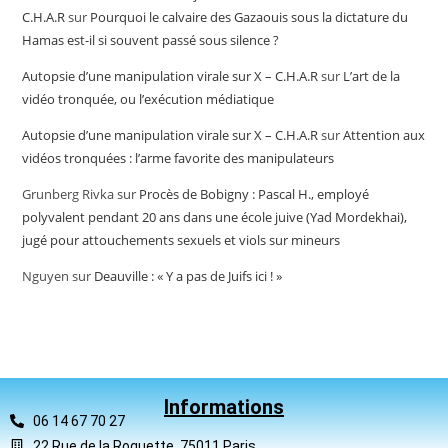
C.H.A.R
sur
Pourquoi le calvaire des Gazaouis sous la dictature du
Hamas est-il si souvent passé sous silence ?
Autopsie d’une manipulation virale sur X – C.H.A.R
sur
L’art de la
vidéo tronquée, ou l’exécution médiatique
Autopsie d’une manipulation virale sur X – C.H.A.R
sur
Attention aux
vidéos tronquées : l’arme favorite des manipulateurs
Grunberg Rivka
sur
Procès de Bobigny : Pascal H., employé
polyvalent pendant 20 ans dans une école juive (Yad Mordekhai),
jugé pour attouchements sexuels et viols sur mineurs
Nguyen
sur
Deauville : « Y a pas de Juifs ici ! »
Informations
06 14 67 70 27
22 Rue de la Roquette, 75011 Paris