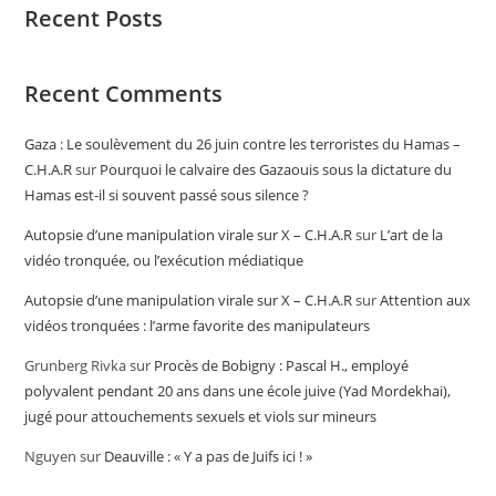
Recent Posts
Recent Comments
Gaza : Le soulèvement du 26 juin contre les terroristes du Hamas –
C.H.A.R
sur
Pourquoi le calvaire des Gazaouis sous la dictature du
Hamas est-il si souvent passé sous silence ?
Autopsie d’une manipulation virale sur X – C.H.A.R
sur
L’art de la
vidéo tronquée, ou l’exécution médiatique
Autopsie d’une manipulation virale sur X – C.H.A.R
sur
Attention aux
vidéos tronquées : l’arme favorite des manipulateurs
Grunberg Rivka
sur
Procès de Bobigny : Pascal H., employé
polyvalent pendant 20 ans dans une école juive (Yad Mordekhai),
jugé pour attouchements sexuels et viols sur mineurs
Nguyen
sur
Deauville : « Y a pas de Juifs ici ! »