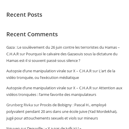
Recent Posts
Recent Comments
Gaza : Le soulèvement du 26 juin contre les terroristes du Hamas –
C.H.A.R
sur
Pourquoi le calvaire des Gazaouis sous la dictature du
Hamas est-il si souvent passé sous silence ?
Autopsie d’une manipulation virale sur X – C.H.A.R
sur
L’art de la
vidéo tronquée, ou l’exécution médiatique
Autopsie d’une manipulation virale sur X – C.H.A.R
sur
Attention aux
vidéos tronquées : l’arme favorite des manipulateurs
Grunberg Rivka
sur
Procès de Bobigny : Pascal H., employé
polyvalent pendant 20 ans dans une école juive (Yad Mordekhai),
jugé pour attouchements sexuels et viols sur mineurs
Nguyen
sur
Deauville : « Y a pas de Juifs ici ! »