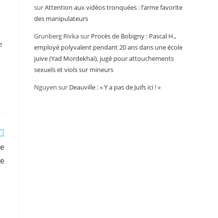
sur
Attention aux vidéos tronquées : l’arme favorite
des manipulateurs
Grunberg Rivka
sur
Procès de Bobigny : Pascal H.,
e
employé polyvalent pendant 20 ans dans une école
juive (Yad Mordekhai), jugé pour attouchements
sexuels et viols sur mineurs
Nguyen
sur
Deauville : « Y a pas de Juifs ici ! »
le
me