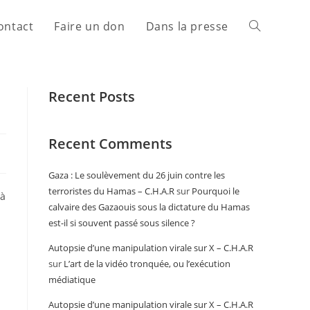
ontact
Faire un don
Dans la presse
Recent Posts
Recent Comments
Gaza : Le soulèvement du 26 juin contre les
terroristes du Hamas – C.H.A.R
sur
Pourquoi le
 à
calvaire des Gazaouis sous la dictature du Hamas
est-il si souvent passé sous silence ?
Autopsie d’une manipulation virale sur X – C.H.A.R
sur
L’art de la vidéo tronquée, ou l’exécution
médiatique
Autopsie d’une manipulation virale sur X – C.H.A.R