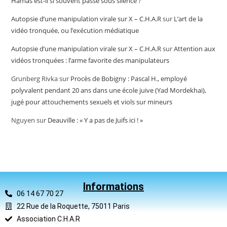
Hamas est-il si souvent passé sous silence ?
Autopsie d’une manipulation virale sur X – C.H.A.R
sur
L’art de la
vidéo tronquée, ou l’exécution médiatique
Autopsie d’une manipulation virale sur X – C.H.A.R
sur
Attention aux
vidéos tronquées : l’arme favorite des manipulateurs
Grunberg Rivka
sur
Procès de Bobigny : Pascal H., employé
polyvalent pendant 20 ans dans une école juive (Yad Mordekhai),
jugé pour attouchements sexuels et viols sur mineurs
Nguyen
sur
Deauville : « Y a pas de Juifs ici ! »
Informations
06 14 67 70 27
22 Rue de la Roquette, 75011 Paris
Association C.H.A.R