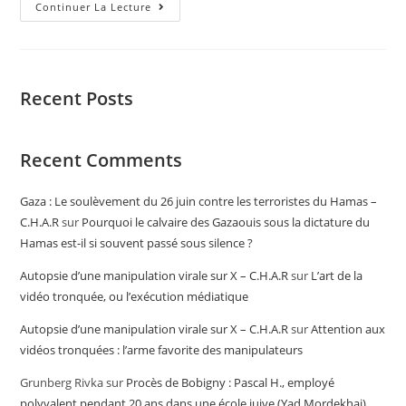
Continuer La Lecture
Recent Posts
Recent Comments
Gaza : Le soulèvement du 26 juin contre les terroristes du Hamas –
C.H.A.R
sur
Pourquoi le calvaire des Gazaouis sous la dictature du
Hamas est-il si souvent passé sous silence ?
Autopsie d’une manipulation virale sur X – C.H.A.R
sur
L’art de la
vidéo tronquée, ou l’exécution médiatique
Autopsie d’une manipulation virale sur X – C.H.A.R
sur
Attention aux
vidéos tronquées : l’arme favorite des manipulateurs
Grunberg Rivka
sur
Procès de Bobigny : Pascal H., employé
polyvalent pendant 20 ans dans une école juive (Yad Mordekhai),