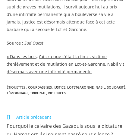
subi de graves mutilations, il survit aujourd’hui au prix
d’une infirmité permanente qui a bouleversé sa vie à
jamais. Justice est désormais attendue face à cet acte
barbare qui a secoué le Lot-et-Garonne.
Source :
Sud Ouest
« Dans les bois, j’ai cru que c’était la fin » : victime
d’enlèvement et de mutilation en Lot-et-Garonne, Nabil vit
désormais avec une infirmité permanente
ÉTIQUETTES :
COURDASSISES
,
JUSTICE
,
LOTETGARONNE
,
NABIL
,
SOLIDARITÉ
,
TÉMOIGNAGE
,
TRIBUNAL
,
VIOLENCES
Article précédent
Pourquoi le calvaire des Gazaouis sous la dictature
du Hamas est-il si souvent passé sous silence ?