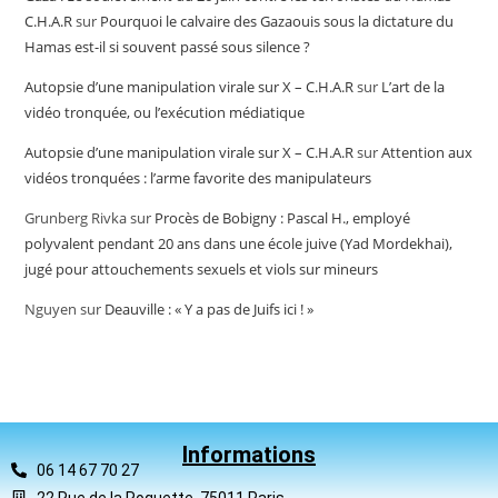
C.H.A.R
sur
Pourquoi le calvaire des Gazaouis sous la dictature du
Hamas est-il si souvent passé sous silence ?
Autopsie d’une manipulation virale sur X – C.H.A.R
sur
L’art de la
vidéo tronquée, ou l’exécution médiatique
Autopsie d’une manipulation virale sur X – C.H.A.R
sur
Attention aux
vidéos tronquées : l’arme favorite des manipulateurs
Grunberg Rivka
sur
Procès de Bobigny : Pascal H., employé
polyvalent pendant 20 ans dans une école juive (Yad Mordekhai),
jugé pour attouchements sexuels et viols sur mineurs
Nguyen
sur
Deauville : « Y a pas de Juifs ici ! »
Informations
06 14 67 70 27
22 Rue de la Roquette, 75011 Paris