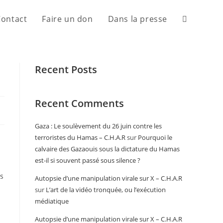
Contact
Faire un don
Dans la presse
Recent Posts
Recent Comments
Gaza : Le soulèvement du 26 juin contre les
terroristes du Hamas – C.H.A.R
sur
Pourquoi le
calvaire des Gazaouis sous la dictature du Hamas
est-il si souvent passé sous silence ?
es
Autopsie d’une manipulation virale sur X – C.H.A.R
sur
L’art de la vidéo tronquée, ou l’exécution
médiatique
Autopsie d’une manipulation virale sur X – C.H.A.R