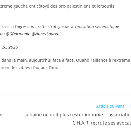
extrême gauche ont côtoyé des pro-palestiniens et lorsqu’ils
crier à l’agression : cette stratégie de victimisation systématique
rnu
@GDarmanin
@NunezLaurent
 26, 2026
 dans la main, aujourd’hui face à face. Quand l’alliance à l’extrême
nnent les cibles d’aujourd’hui.
Article suivant
de
La haine ne doit plus rester impunie : l’associati
C.H.A.R. recrute ses avoca