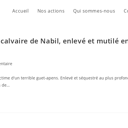
Accueil
Nos actions
Qui sommes-nous
C
 Le calvaire de Nabil, enlevé et mutilé e
ntaire
victime d'un terrible guet-apens. Enlevé et séquestré au plus profo
s de…