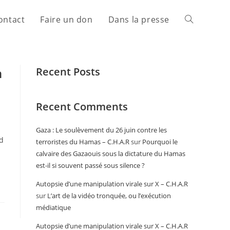
ontact
Faire un don
Dans la presse
n
Recent Posts
Recent Comments
Gaza : Le soulèvement du 26 juin contre les
nd
terroristes du Hamas – C.H.A.R
sur
Pourquoi le
calvaire des Gazaouis sous la dictature du Hamas
est-il si souvent passé sous silence ?
Autopsie d’une manipulation virale sur X – C.H.A.R
sur
L’art de la vidéo tronquée, ou l’exécution
médiatique
Autopsie d’une manipulation virale sur X – C.H.A.R