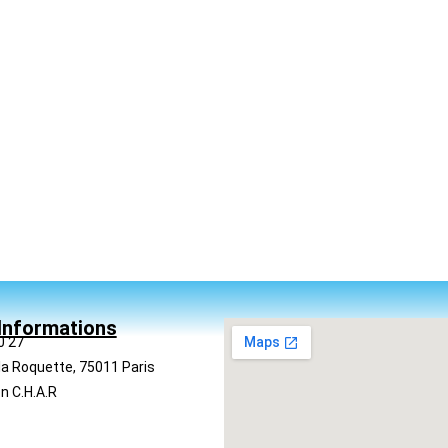
Informations
0 27
la Roquette, 75011 Paris
n C.H.A.R