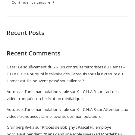
Continuer La Lecture
Recent Posts
Recent Comments
Gaza : Le soulèvement du 26 juin contre les terroristes du Hamas –
C.H.A.R
sur
Pourquoi le calvaire des Gazaouis sous la dictature du
Hamas est-il si souvent passé sous silence ?
Autopsie d’une manipulation virale sur X – C.H.A.R
sur
L’art de la
vidéo tronquée, ou l’exécution médiatique
Autopsie d’une manipulation virale sur X – C.H.A.R
sur
Attention aux
vidéos tronquées : l’arme favorite des manipulateurs
Grunberg Rivka
sur
Procès de Bobigny : Pascal H., employé
polyvalent pendant 20 ans dans une école juive (Yad Mordekhai),