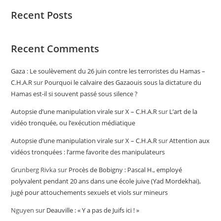
Recent Posts
Recent Comments
Gaza : Le soulèvement du 26 juin contre les terroristes du Hamas –
C.H.A.R
sur
Pourquoi le calvaire des Gazaouis sous la dictature du
Hamas est-il si souvent passé sous silence ?
Autopsie d’une manipulation virale sur X – C.H.A.R
sur
L’art de la
vidéo tronquée, ou l’exécution médiatique
Autopsie d’une manipulation virale sur X – C.H.A.R
sur
Attention aux
vidéos tronquées : l’arme favorite des manipulateurs
Grunberg Rivka
sur
Procès de Bobigny : Pascal H., employé
polyvalent pendant 20 ans dans une école juive (Yad Mordekhai),
jugé pour attouchements sexuels et viols sur mineurs
Nguyen
sur
Deauville : « Y a pas de Juifs ici ! »