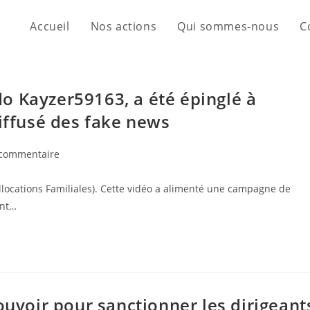
Accueil
Nos actions
Qui sommes-nous
C
o Kayzer59163, a été épinglé à
diffusé des fake news
 commentaire
llocations Familiales). Cette vidéo a alimenté une campagne de
ant…
ouvoir pour sanctionner les dirigeant