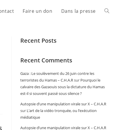
ontact
Faire un don
Dans la presse
Recent Posts
Recent Comments
Gaza : Le soulèvement du 26 juin contre les
terroristes du Hamas – C.H.A.R
sur
Pourquoi le
calvaire des Gazaouis sous la dictature du Hamas
est-il si souvent passé sous silence ?
Autopsie d’une manipulation virale sur X – C.H.A.R
sur
L’art de la vidéo tronquée, ou l’exécution
médiatique
s
Autopsie d’une manipulation virale sur X – C.H.A.R