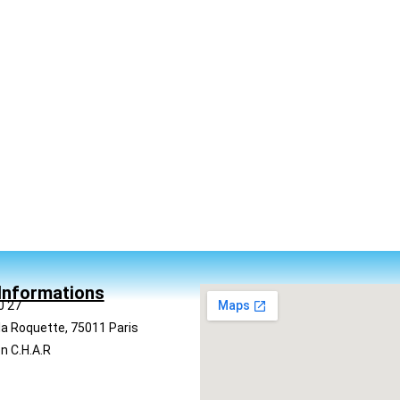
Informations
0 27
la Roquette, 75011 Paris
n C.H.A.R