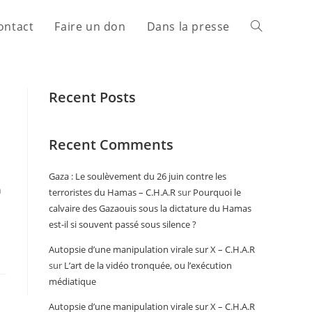
ontact
Faire un don
Dans la presse
Recent Posts
Recent Comments
Gaza : Le soulèvement du 26 juin contre les
n
terroristes du Hamas – C.H.A.R
sur
Pourquoi le
calvaire des Gazaouis sous la dictature du Hamas
est-il si souvent passé sous silence ?
Autopsie d’une manipulation virale sur X – C.H.A.R
sur
L’art de la vidéo tronquée, ou l’exécution
médiatique
Autopsie d’une manipulation virale sur X – C.H.A.R