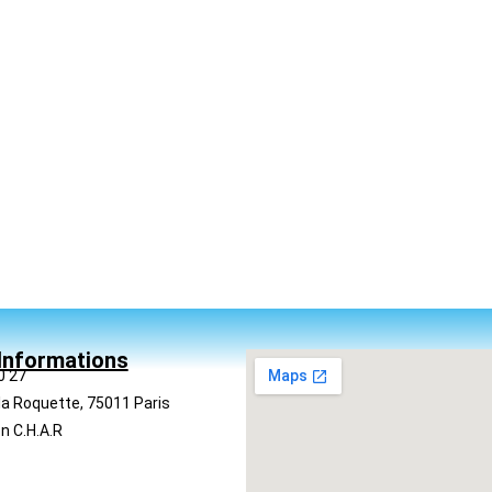
Informations
0 27
la Roquette, 75011 Paris
n C.H.A.R