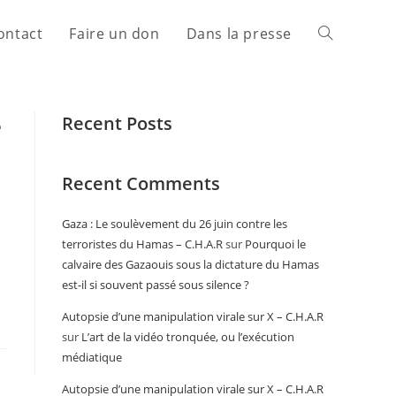
ontact
Faire un don
Dans la presse
e
Recent Posts
Recent Comments
Gaza : Le soulèvement du 26 juin contre les
terroristes du Hamas – C.H.A.R
sur
Pourquoi le
calvaire des Gazaouis sous la dictature du Hamas
est-il si souvent passé sous silence ?
Autopsie d’une manipulation virale sur X – C.H.A.R
sur
L’art de la vidéo tronquée, ou l’exécution
médiatique
Autopsie d’une manipulation virale sur X – C.H.A.R