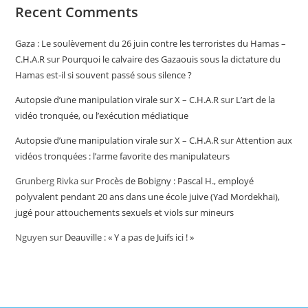
Recent Comments
Gaza : Le soulèvement du 26 juin contre les terroristes du Hamas –
C.H.A.R
sur
Pourquoi le calvaire des Gazaouis sous la dictature du
Hamas est-il si souvent passé sous silence ?
Autopsie d’une manipulation virale sur X – C.H.A.R
sur
L’art de la
vidéo tronquée, ou l’exécution médiatique
Autopsie d’une manipulation virale sur X – C.H.A.R
sur
Attention aux
vidéos tronquées : l’arme favorite des manipulateurs
Grunberg Rivka
sur
Procès de Bobigny : Pascal H., employé
polyvalent pendant 20 ans dans une école juive (Yad Mordekhai),
jugé pour attouchements sexuels et viols sur mineurs
Nguyen
sur
Deauville : « Y a pas de Juifs ici ! »