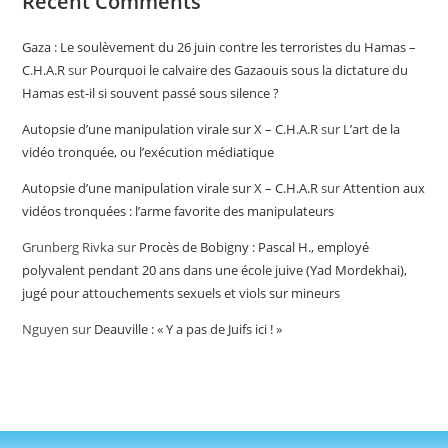
Recent Comments
Gaza : Le soulèvement du 26 juin contre les terroristes du Hamas –
C.H.A.R
sur
Pourquoi le calvaire des Gazaouis sous la dictature du
Hamas est-il si souvent passé sous silence ?
Autopsie d’une manipulation virale sur X – C.H.A.R
sur
L’art de la
vidéo tronquée, ou l’exécution médiatique
Autopsie d’une manipulation virale sur X – C.H.A.R
sur
Attention aux
vidéos tronquées : l’arme favorite des manipulateurs
Grunberg Rivka
sur
Procès de Bobigny : Pascal H., employé
polyvalent pendant 20 ans dans une école juive (Yad Mordekhai),
jugé pour attouchements sexuels et viols sur mineurs
Nguyen
sur
Deauville : « Y a pas de Juifs ici ! »